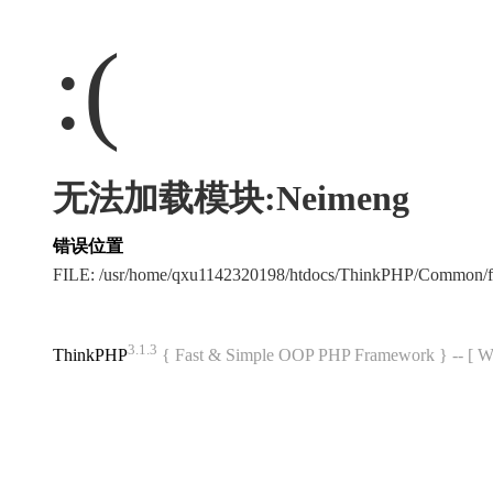
:(
无法加载模块:Neimeng
错误位置
FILE: /usr/home/qxu1142320198/htdocs/ThinkPHP/Common/
3.1.3
ThinkPHP
{ Fast & Simple OOP PHP Framework } -- 